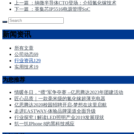
上一篇
：纳微半导体CTO登场：介绍氮化镓技术
下一篇
：英集芯IP5516电源管理SoC
新闻资讯
所有文章
公司动态
69
行业资讯
129
实用技术
19
为您推荐
情暖冬日，“掼”军争夺赛 --亿思腾达2023年团建活动
匠心品质｜一款毫米级的氮化镓超薄充电器
亿思腾达2020校园招聘开启-梦想在这里启航
走进EASTWAY-体验品牌渠道全面升级
行业探究 l 解读LED照明产业2019发展现状
扒一扒IPhone 8的黑科技感应