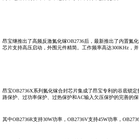
昂宝继推出了高频反激氮化镓OB2736后，最新推出了内置氮化
芯片支持高压启动，外围元件精简。工作频率高达300KHz，并
昂宝OB2736X系列氮化镓合封芯片集成了昂宝专利的谷底
路保护、过功率保护、过热保护和AC输入欠压保护的完善的
其中OB2736R支持30W功率，OB2736V支持45W功率，OB