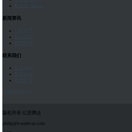
氮化镓（GaN）
新闻资讯
公司动态
行业资讯
实用技术
联系我们
加入我们
在线反馈
在线留言
0755-83481303
版权所有 亿思腾达
philip@e-eastway.com