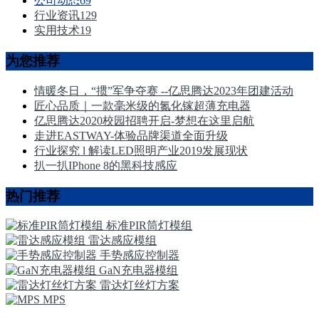
公司动态
69
行业资讯
129
实用技术
19
为您推荐
情暖冬日，“掼”军争夺赛 --亿思腾达2023年团建活动
匠心品质｜一款毫米级的氮化镓超薄充电器
亿思腾达2020校园招聘开启-梦想在这里启航
走进EASTWAY-体验品牌渠道全面升级
行业探究 l 解读LED照明产业2019发展现状
扒一扒IPhone 8的黑科技感应
热门推荐
标准PIR筒灯模组
雷达感应模组
手势感应控制器
GaN充电器模组
雷达灯丝灯方案
MPS