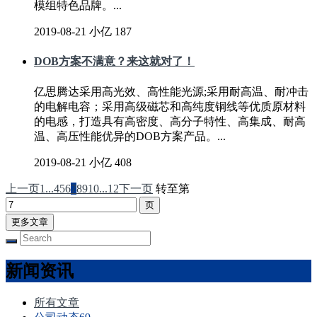
模组特色品牌。...
2019-08-21
小亿
187
DOB方案不满意？来这就对了！
亿思腾达采用高光效、高性能光源;采用耐高温、耐冲击
的电解电容；采用高级磁芯和高纯度铜线等优质原材料
的电感，打造具有高密度、高分子特性、高集成、耐高
温、高压性能优异的DOB方案产品。...
2019-08-21
小亿
408
上一页
1...
4
5
6
7
8
9
10
...12
下一页
转至第
更多文章
新闻资讯
所有文章