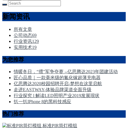
新闻资讯
所有文章
公司动态
69
行业资讯
129
实用技术
19
为您推荐
情暖冬日，“掼”军争夺赛 --亿思腾达2023年团建活动
匠心品质｜一款毫米级的氮化镓超薄充电器
亿思腾达2020校园招聘开启-梦想在这里启航
走进EASTWAY-体验品牌渠道全面升级
行业探究 l 解读LED照明产业2019发展现状
扒一扒IPhone 8的黑科技感应
热门推荐
标准PIR筒灯模组