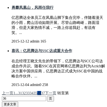
勇攀凤凰山，风雨任我行
亿思腾达全体员工在凤凰山脚下集合完毕，伴随着漫天
的小雨，爬山活动如期开展。尽管山路崎岖，路面湿
滑，但是大家热情不减，一路上你追我赶，有说有
笑。...
2015-12-12
admin
165
喜讯：亿思腾达与SSC达成重大合作
​在总经理王晓文先生的带领下，亿思腾达与SCC公司达
成合作共识。随着SSC在其官网将亿思腾达列为Acrich解
决方案中国供应商，亿思腾达正式成为SSC在中国的战
略合作伙伴。...
2015-12-04
admin0
258
上一页
1...
31
32
33
34
35
36
37
下一页
转至第
更多文章