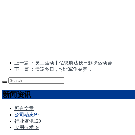
上一篇
：员工活动丨亿思腾达秋日趣味运动会
下一篇
：情暖冬日，“掼”军争夺赛 ..
新闻资讯
所有文章
公司动态
69
行业资讯
129
实用技术
19