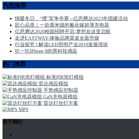
为您推荐
情暖冬日，“掼”军争夺赛 --亿思腾达2023年团建活动
匠心品质｜一款毫米级的氮化镓超薄充电器
亿思腾达2020校园招聘开启-梦想在这里启航
走进EASTWAY-体验品牌渠道全面升级
行业探究 l 解读LED照明产业2019发展现状
扒一扒IPhone 8的黑科技感应
热门推荐
标准PIR筒灯模组
雷达感应模组
手势感应控制器
GaN充电器模组
雷达灯丝灯方案
MPS
关于我们
公司简介