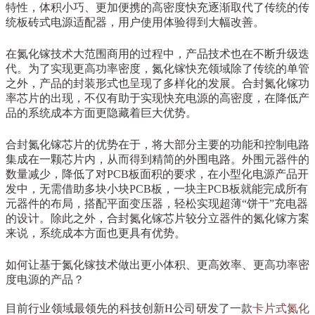
特性，体积小巧、更加便携的高密度快充逐渐取代了传统的传
统板砖式电源适配器，用户使用体验得到大幅改善。
在氮化镓技术大范围商用的过程中，产品技术也在不断升级迭
代。为了实现更高功率密度，氮化镓快充领域除了传统的单管
之外，产品的封装形式也呈现了多样化的发展。
合封氮化镓功
率芯片的出现，不仅有助于实现快充电源的高密度，在降低产
品的系统成本方面更隐藏着巨大优势。
合封氮化镓芯片的优势在于，将大部分主要的功能和控制电路
集成在一颗芯片内，从而得到精简的外围电路。外围元器件的
数量减少，降低了对PCB板面积的要求，在小型化电源产品开
发中，无需借助多块小块PCB板，一块主PCB板就能完成所有
元器件的布局，搭配平面变压器，轻松实现超薄“饼干”充电器
的设计。除此之外，合封氮化镓芯片较分立器件的氮化镓方案
来说，系统成本方面也更具有优势。
如何让基于氮化镓技术做出更小体积、更高效率、更高功率密
度电源的产品？
目前行业领域
最领先的科技创新H公司研发了
一款
卡片式氮化