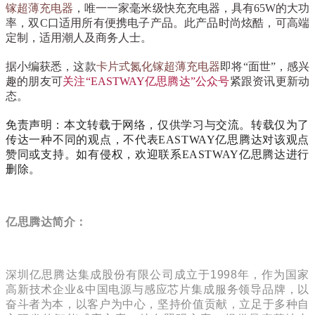
镓超薄充电器
，
唯一一家毫米级快充充电器，具有
65W的大功
率，双C口适用所有便携电子产品。此产品时尚炫酷，可高端
定制，适用潮人及商务人士。
据小编获悉，这款
卡片式氮化镓超薄充电器
即将“面世”，感兴
趣的朋友可
关注“EASTWAY亿思腾达”公众号
紧跟资讯更新动
态。
免责声明：本文转载于网络，仅供学习与交流。转载仅为了
传达一种不同的观点，不代表EASTWAY亿思腾达对该观点
赞同或支持。如有侵权，欢迎联系EASTWAY亿思腾达进行
删除。
亿思腾达简介：
深圳亿思腾达集成股份有限公司成立于1998年，作为国家
高新技术企业&中国电源与感应芯片集成服务领导品牌，以
奋斗者为本，以客户为中心，坚持价值贡献，立足于多种自