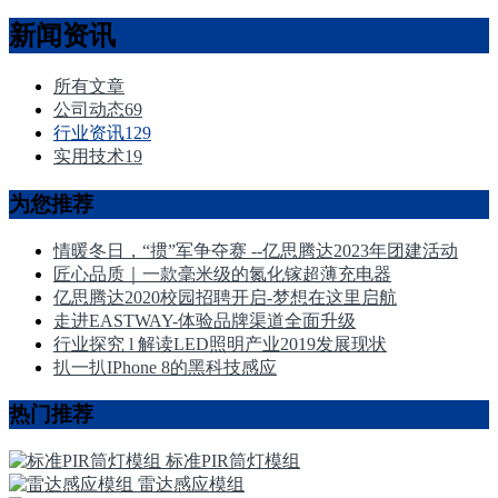
新闻资讯
所有文章
公司动态
69
行业资讯
129
实用技术
19
为您推荐
情暖冬日，“掼”军争夺赛 --亿思腾达2023年团建活动
匠心品质｜一款毫米级的氮化镓超薄充电器
亿思腾达2020校园招聘开启-梦想在这里启航
走进EASTWAY-体验品牌渠道全面升级
行业探究 l 解读LED照明产业2019发展现状
扒一扒IPhone 8的黑科技感应
热门推荐
标准PIR筒灯模组
雷达感应模组