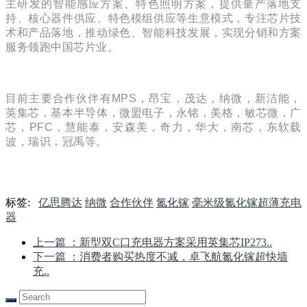
主研发的智能感应方案、特色照明方案，提供量产落地支
持、核心器件供应、特色模组供应等生意模式，专注芯片技
术和产品落地，推动绿色、智能科技发展，实现分销和方案
服务领跑中国芯片业。
目前主要合作伙伴有MPS，昂宝，茂达，纳微，新洁能，
英集芯，基本半导体，微盟电子，永铭，美格，敏芯微，广
芯，PFC，慧能泰，安森美，奇力，华大，南芯，东软载
波，瑞识，冠禹等。
标签:
亿思腾达
纳微
合作伙伴
氮化镓
毫米级氮化镓超薄充电
器
上一篇
：新型双C口充电器方案采用英集芯IP273..
下一篇
：消费者购买热度不减，卓飞航氮化镓超快墙
充..