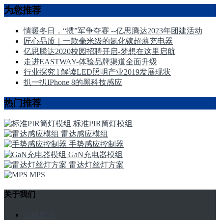
为您推荐
情暖冬日，“掼”军争夺赛 --亿思腾达2023年团建活动
匠心品质｜一款毫米级的氮化镓超薄充电器
亿思腾达2020校园招聘开启-梦想在这里启航
走进EASTWAY-体验品牌渠道全面升级
行业探究 l 解读LED照明产业2019发展现状
扒一扒IPhone 8的黑科技感应
热门推荐
标准PIR筒灯模组
雷达感应模组
手势感应控制器
GaN充电器模组
雷达灯丝灯方案
MPS
关于我们
公司简介