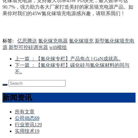
化镓墙充电源，支持最大功率45W PD快充，最大效率可达
90.7%，强力助力各大厂家打造美好的家居墙充电源产品。如
果你对我们的45W氮化镓墙充电源感兴趣，请联系我们！
标签:
亿思腾达
氮化镓充电器
氮化镓墙充
新型氮化镓墙充电
源
新型可控硅调光器
wifi模组
上一篇
：【氮化镓专栏】产品焦点 l GaN成就高..
下一篇
：【氮化镓专栏】碳化硅与氮化镓材料的同与
不..
新闻资讯
所有文章
公司动态
69
行业资讯
129
实用技术
19