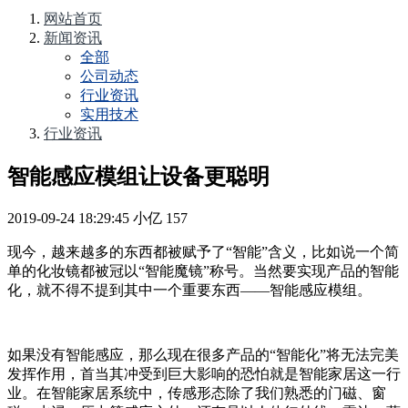
网站首页
新闻资讯
全部
公司动态
行业资讯
实用技术
行业资讯
智能感应模组让设备更聪明
2019-09-24 18:29:45
小亿
157
现今，越来越多的东西都被赋予了“智能”含义，比如说一个简
单的化妆镜都被冠以“智能魔镜”称号。当然要实现产品的智能
化，就不得不提到其中一个重要东西——智能感应模组。
如果没有智能感应，那么现在很多产品的“智能化”将无法完美
发挥作用，首当其冲受到巨大影响的恐怕就是智能家居这一行
业。在智能家居系统中，传感形态除了我们熟悉的门磁、窗