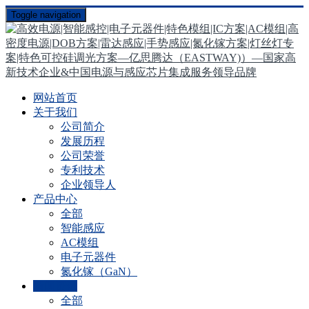
Toggle navigation
网站首页
关于我们
公司简介
发展历程
公司荣誉
专利技术
企业领导人
产品中心
全部
智能感应
AC模组
电子元器件
氮化镓（GaN）
新闻资讯
全部