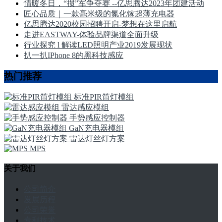
情暖冬日，“掼”军争夺赛 --亿思腾达2023年团建活动
匠心品质｜一款毫米级的氮化镓超薄充电器
亿思腾达2020校园招聘开启-梦想在这里启航
走进EASTWAY-体验品牌渠道全面升级
行业探究 l 解读LED照明产业2019发展现状
扒一扒IPhone 8的黑科技感应
热门推荐
标准PIR筒灯模组
雷达感应模组
手势感应控制器
GaN充电器模组
雷达灯丝灯方案
MPS
关于我们
公司简介
发展历程
公司荣誉
专利技术